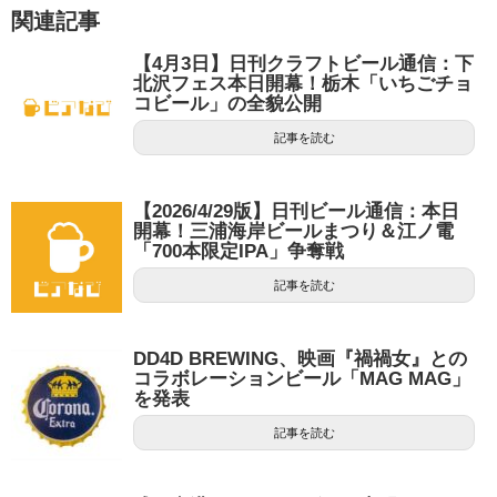
関連記事
【4月3日】日刊クラフトビール通信：下
北沢フェス本日開幕！栃木「いちごチョ
コビール」の全貌公開
記事を読む
【2026/4/29版】日刊ビール通信：本日
開幕！三浦海岸ビールまつり＆江ノ電
「700本限定IPA」争奪戦
記事を読む
DD4D BREWING、映画『禍禍女』との
コラボレーションビール「MAG MAG」
を発表
記事を読む