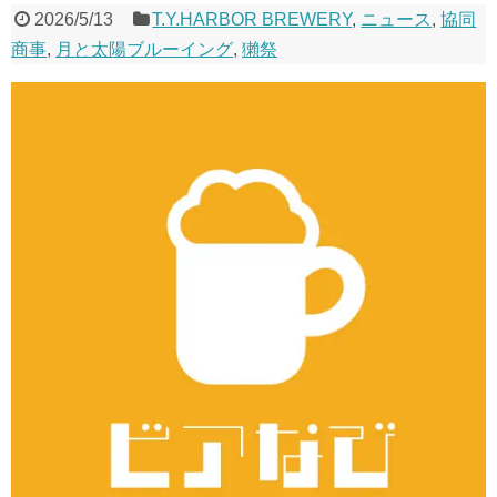
2026/5/13
T.Y.HARBOR BREWERY
,
ニュース
,
協同
商事
,
月と太陽ブルーイング
,
獺祭