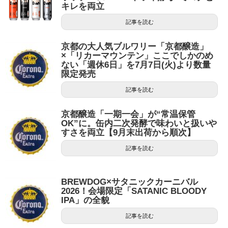
キレを両立
記事を読む
京都の大人気ブルワリー「京都醸造」
×「リカーマウンテン」ここでしかのめ
ない「週休6日」を7月7日(火)より数量
限定発売
記事を読む
京都醸造「一期一会」が“常温保管
OK”に。缶内二次発酵で味わいと扱いや
すさを両立【9月末出荷から順次】
記事を読む
BREWDOG×サタニックカーニバル
2026！会場限定「SATANIC BLOODY
IPA」の全貌
記事を読む