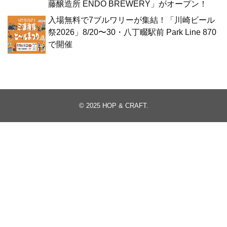
藤醸造所 ENDO BREWERY」がオープン！
入場無料で7ブルワリーが集結！「川崎ビール
祭2026」8/20〜30・八丁畷駅前 Park Line 870
で開催
© 2025
HOP & CRAFT
.