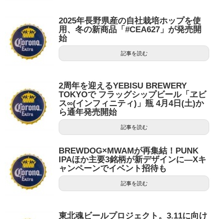
2025年長野県産の自社栽培ホップを使
用、冬の新商品「#CEA627」が発売開
始
記事を読む
2周年を迎えるYEBISU BREWERY
TOKYOで フラッグシップビール「ヱビ
ス∞(インフィニティ)」瓶 4月4日(土)か
ら通年発売開始
記事を読む
BREWDOG×MWAMが再集結！PUNK
IPAほか主要3銘柄が新デザインに—Xキ
ャンペーンでイベント招待も
記事を読む
東北魂ビールプロジェクト。3.11に向け