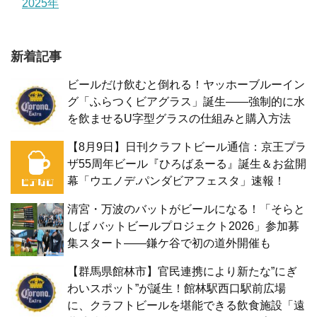
2025年
新着記事
ビールだけ飲むと倒れる！ヤッホーブルーイン
グ「ふらつくビアグラス」誕生——強制的に水
を飲ませるU字型グラスの仕組みと購入方法
【8月9日】日刊クラフトビール通信：京王プラ
ザ55周年ビール『ひろばゑーる』誕生＆お盆開
幕「ウエノデ.パンダビアフェスタ」速報！
清宮・万波のバットがビールになる！「そらと
しば バットビールプロジェクト2026」参加募
集スタート——鎌ケ谷で初の道外開催も
【群馬県館林市】官民連携により新たな”にぎ
わいスポット”が誕生！館林駅西口駅前広場
に、クラフトビールを堪能できる飲食施設「遠