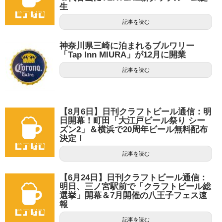
生
記事を読む
神奈川県三崎に泊まれるブルワリー
「Tap Inn MIURA」が12月に開業
記事を読む
【8月6日】日刊クラフトビール通信：明
日開幕！町田「大江戸ビール祭り シー
ズン2」＆横浜で20周年ビール無料配布
決定！
記事を読む
【6月24日】日刊クラフトビール通信：
明日、三ノ宮駅前で「クラフトビール総
選挙」開幕＆7月開催の八王子フェス速
報
記事を読む