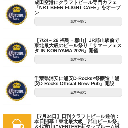
成田空港にクラフトビール専門カフェ
「NRT BEER FLIGHT CAFE」をオープ
ン
記事を読む
【7/24～26 福島・郡山】JR郡山駅前で
東北最大級のビール祭り「サマーフェス
タ IN KORIYAMA 2026」開催
記事を読む
千葉県浦安に浦安D-Rocks×祭醸造「浦
安D-Rocks Official Brew Pub」開設
記事を読む
【7月24日】日刊クラフトビール通信：
本日開幕！東北最大級「郡山ビール祭」
＆代官山にVERTERE新タップルーム誕