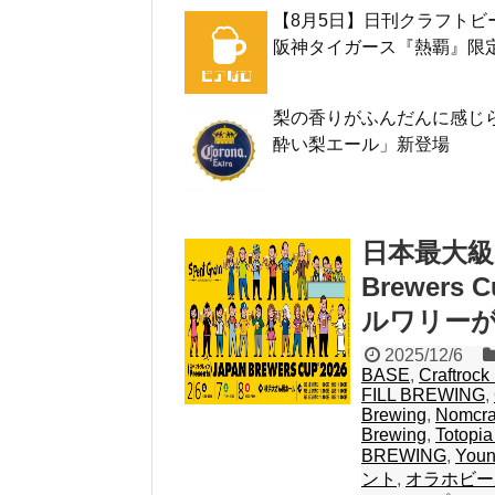
【8月5日】日刊クラフトビ
阪神タイガース『熱覇』限
梨の香りがふんだんに感じら
酔い梨エール」新登場
日本最大級
Brewer
ルワリー
2025/12/6
BASE
,
Craftrock
FILL BREWING
,
Brewing
,
Nomcra
Brewing
,
Totopia
BREWING
,
Youn
ント
,
オラホビー