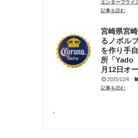
エンタープライ
記事を読む
宮崎県宮
るノボル
を作り手
所「Yado
月12日オ
2025/12/4
記事を読む
・