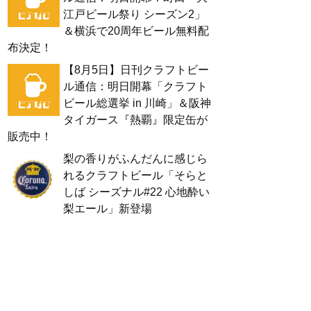
江戸ビール祭り シーズン2」
＆横浜で20周年ビール無料配
布決定！
【8月5日】日刊クラフトビー
ル通信：明日開幕「クラフト
ビール総選挙 in 川崎」＆阪神
タイガース『熱覇』限定缶が
販売中！
梨の香りがふんだんに感じら
れるクラフトビール「そらと
しば シーズナル#22 心地酔い
梨エール」新登場