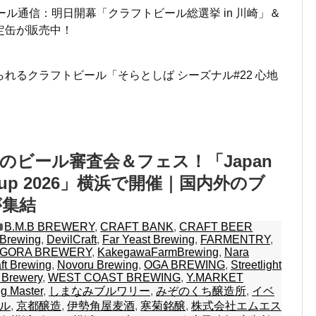
ール通信：明日開幕「クラフトビール総選挙 in 川崎」＆
定缶が販売中！
れるクラフトビール「そらとしば シーズナル#22 心地
のビール審査会＆フェス！「Japan
s Cup 2026」横浜で開催｜国内外のブ
が集結
B.M.B BREWERY
,
CRAFT BANK
,
CRAFT BEER
 Brewing
,
DevilCraft
,
Far Yeast Brewing
,
FARMENTRY
,
GORA BREWERY
,
KakegawaFarmBrewing
,
Nara
ft Brewing
,
Novoru Brewing
,
OGA BREWING
,
Streetlight
 Brewery
,
WEST COAST BREWING
,
Y.MARKET
g Master
,
しまなみブルワリー
,
みぞのくち醸造所
,
イベ
ル
,
京都醸造
,
伊勢角屋麦酒
,
寒菊銘醸
,
株式会社エムエス