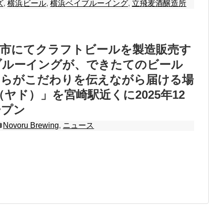
ズ
,
横浜ビール
,
横浜ベイブルーイング
,
立飛麦酒醸造所
崎市にてクラフトビールを製造販売す
ブルーイングが、できたてのビール
自らがこだわりを伝えながら届ける場
（ヤド）」を宮崎駅近くに2025年12
ープン
Novoru Brewing
,
ニュース