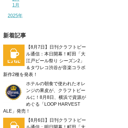
1月
2025年
新着記事
【8月7日】日刊クラフトビー
ル通信：本日開幕！町田「大
江戸ビール祭り シーズン2」
＆タワレコ渋谷が音楽コラボ
新作2種を発表！
ホテルの朝食で使われたオレ
ンジの果皮が、クラフトビー
ルに！8月8日、横浜で資源が
めぐる「LOOP HARVEST
ALE」発売！
【8月6日】日刊クラフトビー
ル通信：明日開幕！町田「大