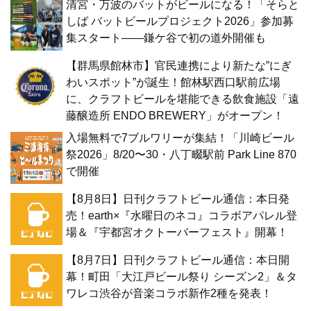
清宮・万波のバットがビールになる！「そらと
しば バットビールプロジェクト2026」参加募
集スタート——鎌ケ谷で初の道外開催も
【群馬県館林市】官民連携により新たな”にぎ
わいスポット”が誕生！館林駅西口駅前広場
に、クラフトビールを堪能できる飲食施設「遠
藤醸造所 ENDO BREWERY」がオープン！
入場無料で7ブルワリーが集結！「川崎ビール
祭2026」8/20〜30・八丁畷駅前 Park Line 870
で開催
【8月8日】日刊クラフトビール通信：本日発
売！earth×『水曜日のネコ』コラボアパレル登
場＆『宇都宮オクトーバーフェスト』開幕！
【8月7日】日刊クラフトビール通信：本日開
幕！町田「大江戸ビール祭り シーズン2」＆タ
ワレコ渋谷が音楽コラボ新作2種を発表！