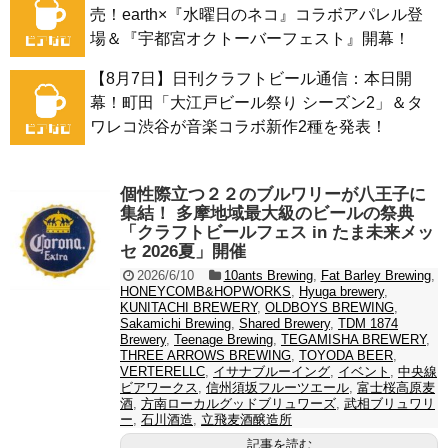
売！earth×『水曜日のネコ』コラボアパレル登
場＆『宇都宮オクトーバーフェスト』開幕！
【8月7日】日刊クラフトビール通信：本日開
幕！町田「大江戸ビール祭り シーズン2」＆タ
ワレコ渋谷が音楽コラボ新作2種を発表！
個性際立つ２２のブルワリーが八王子に
集結！ 多摩地域最大級のビールの祭典
「クラフトビールフェス in たま未来メッ
セ 2026夏」開催
2026/6/10
10ants Brewing
,
Fat Barley Brewing
,
HONEYCOMB&HOPWORKS
,
Hyuga brewery
,
KUNITACHI BREWERY
,
OLDBOYS BREWING
,
Sakamichi Brewing
,
Shared Brewery
,
TDM 1874
Brewery
,
Teenage Brewing
,
TEGAMISHA BREWERY
,
THREE ARROWS BREWING
,
TOYODA BEER
,
VERTERELLC
,
イサナブルーイング
,
イベント
,
中央線
ビアワークス
,
信州須坂フルーツエール
,
富士桜高原麦
酒
,
方南ローカルグッドブリュワーズ
,
武相ブリュワリ
ー
,
石川酒造
,
立飛麦酒醸造所
記事を読む