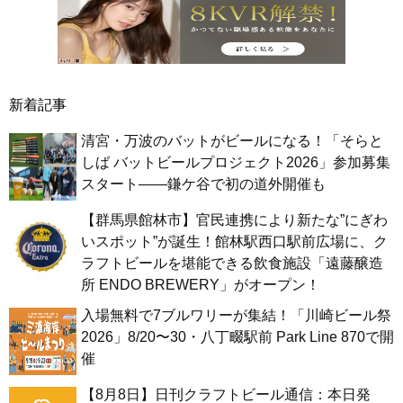
新着記事
清宮・万波のバットがビールになる！「そらと
しば バットビールプロジェクト2026」参加募集
スタート——鎌ケ谷で初の道外開催も
【群馬県館林市】官民連携により新たな”にぎわ
いスポット”が誕生！館林駅西口駅前広場に、ク
ラフトビールを堪能できる飲食施設「遠藤醸造
所 ENDO BREWERY」がオープン！
入場無料で7ブルワリーが集結！「川崎ビール祭
2026」8/20〜30・八丁畷駅前 Park Line 870で開
催
【8月8日】日刊クラフトビール通信：本日発