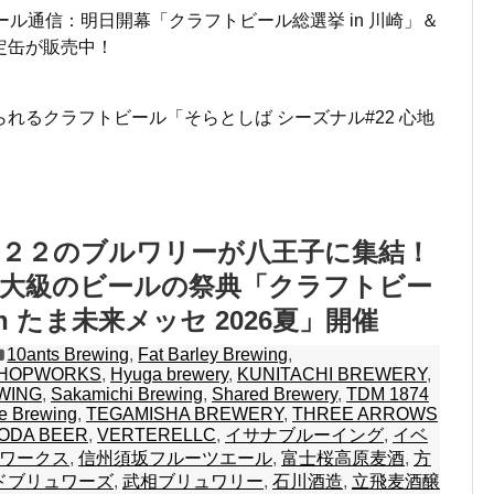
ール通信：明日開幕「クラフトビール総選挙 in 川崎」＆
定缶が販売中！
れるクラフトビール「そらとしば シーズナル#22 心地
つ２２のブルワリーが八王子に集結！
最大級のビールの祭典「クラフトビー
n たま未来メッセ 2026夏」開催
10ants Brewing
,
Fat Barley Brewing
,
HOPWORKS
,
Hyuga brewery
,
KUNITACHI BREWERY
,
WING
,
Sakamichi Brewing
,
Shared Brewery
,
TDM 1874
e Brewing
,
TEGAMISHA BREWERY
,
THREE ARROWS
ODA BEER
,
VERTERELLC
,
イサナブルーイング
,
イベ
ワークス
,
信州須坂フルーツエール
,
富士桜高原麦酒
,
方
ドブリュワーズ
,
武相ブリュワリー
,
石川酒造
,
立飛麦酒醸