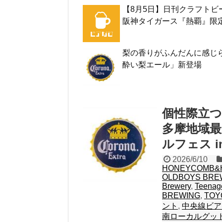
【8月5日】日刊クラフトビ
阪神タイガース『熱覇』限
梨の香りがふんだんに感じら
酔い梨エール」新登場
個性際立
多摩地域
ルフェス i
2026/6/10
HONEYCOMB&
OLDBOYS BRE
Brewery
,
Teenag
BREWING
,
TOY
ント
,
中央線ビア
南ローカルグッ