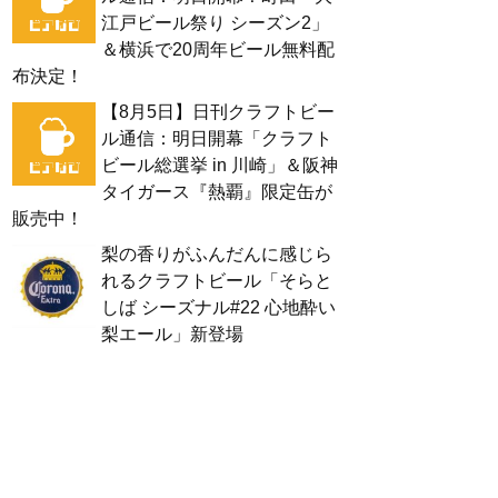
江戸ビール祭り シーズン2」
＆横浜で20周年ビール無料配
布決定！
【8月5日】日刊クラフトビー
ル通信：明日開幕「クラフト
ビール総選挙 in 川崎」＆阪神
タイガース『熱覇』限定缶が
販売中！
梨の香りがふんだんに感じら
れるクラフトビール「そらと
しば シーズナル#22 心地酔い
梨エール」新登場