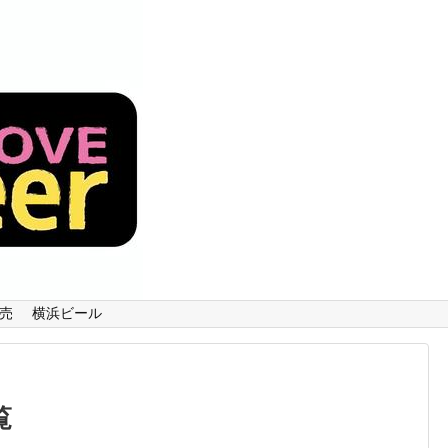
売
横浜ビール
覧