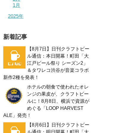
1月
2025年
新着記事
【8月7日】日刊クラフトビー
ル通信：本日開幕！町田「大
江戸ビール祭り シーズン2」
＆タワレコ渋谷が音楽コラボ
新作2種を発表！
ホテルの朝食で使われたオレ
ンジの果皮が、クラフトビー
ルに！8月8日、横浜で資源が
めぐる「LOOP HARVEST
ALE」発売！
【8月6日】日刊クラフトビー
ル通信：明日開幕！町田「大