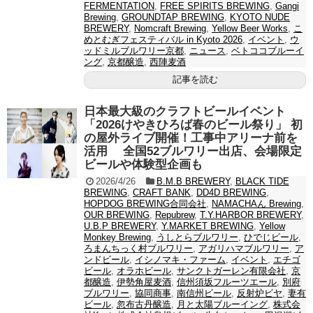
FERMENTATION
,
FREE SPIRITS BREWING
,
Gangi
Brewing
,
GROUNDTAP BREWING
,
KYOTO NUDE
BREWERY
,
Nomcraft Brewing
,
Yellow Beer Works
,
こ
めとむぎフェスティバル in Kyoto 2026
,
イベント
,
ウ
ッドミルブルワリー京都
,
ニュース
,
ベトココブルーイ
ング
,
京都醸造
,
西陣麦酒
記事を読む
日本最大級のクラフトビールイベント
「2026けやきひろば春のビール祭り」 初
の屋外ライブ開催！工事中アリーナ前を
活用 全国52ブルワリー出店、会場限定
ビールや体験型企画も
2026/4/26
B.M.B BREWERY
,
BLACK TIDE
BREWING
,
CRAFT BANK
,
DD4D BREWING
,
HOPDOG BREWING合同会社
,
NAMACHAん Brewing
,
OUR BREWING
,
Repubrew
,
T.Y.HARBOR BREWERY
,
U.B.P BREWERY
,
Y.MARKET BREWING
,
Yellow
Monkey Brewing
,
うしとらブルワリー
,
ひでじビール
,
ろまんちっく村ブルワリー
,
アガリハマブルワリー
,
ア
ンドビール
,
イシノマキ・ファーム
,
イベント
,
エチゴ
ビール
,
オラホビール
,
サンクトガーレン有限会社
,
京
都醸造
,
伊勢角屋麦酒
,
信州須坂フルーツエール
,
別府
ブルワリー
,
協同商事
,
南信州ビール
,
反射炉ビヤ
,
妻有
ビール
,
忽布古丹醸造
,
月と太陽ブルーイング
,
株式会