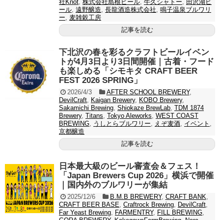
社Knot
,
株式会社島根ビール
,
牛久シャトー
,
田沢湖ビ
ール
,
遠野醸造
,
長龍酒造株式会社
,
鳴子温泉ブルワリ
ー
,
麦雑穀工房
記事を読む
下北沢の春を彩るクラフトビールイベン
トが4月3日より3日間開催｜古着・フード
も楽しめる「シモキタ CRAFT BEER
FEST 2026 SPRING」
2026/4/3
AFTER SCHOOL BREWERY
,
DevilCraft
,
Kaigan Brewery
,
KOBO Brewery
,
Sakamichi Brewing
,
Shiokaze BrewLab
,
TDM 1874
Brewery
,
Titans
,
Tokyo Aleworks
,
WEST COAST
BREWING
,
うしとらブルワリー
,
えぞ麦酒
,
イベント
,
京都醸造
記事を読む
日本最大級のビール審査会＆フェス！
「Japan Brewers Cup 2026」横浜で開催
｜国内外のブルワリーが集結
2025/12/6
B.M.B BREWERY
,
CRAFT BANK
,
CRAFT BEER BASE
,
Craftrock Brewing
,
DevilCraft
,
Far Yeast Brewing
,
FARMENTRY
,
FILL BREWING
,