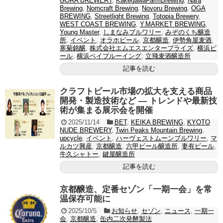
GORA BREWERY
,
KakegawaFarmBrewing
,
Nara
Brewing
,
Nomcraft Brewing
,
Novoru Brewing
,
OGA
BREWING
,
Streetlight Brewing
,
Totopia Brewery
,
WEST COAST BREWING
,
Y.MARKET BREWING
,
Young Master
,
しまなみブルワリー
,
みぞのくち醸造
所
,
イベント
,
オラホビール
,
京都醸造
,
伊勢角屋麦酒
,
寒菊銘醸
,
株式会社エムエスエンタープライズ
,
横浜ビ
ール
,
横浜ベイブルーイング
,
立飛麦酒醸造所
記事を読む
クラフトビール市場の拡大を支える商品
開発・製造技術など — トレンドや最新技
術が集まる展示会を開催
2025/11/14
BET
,
KEIKA BREWING
,
KYOTO
NUDE BREWERY
,
Twin Peaks Mountain Brewing
,
upcycle
,
イベント
,
ハーヴェストムーンブルワリー
,
マ
ルカツ興産
,
京都醸造
,
六甲ビール醸造所
,
妻有ビール
,
牛久シャトー
,
鍵屋醸造所
記事を読む
京都醸造、定番セゾン「一期一会」を常
温保存可能に
2025/10/5
お知らせ
,
セゾン
,
ニュース
,
一期一
会
,
京都醸造
,
缶内二次発酵製法