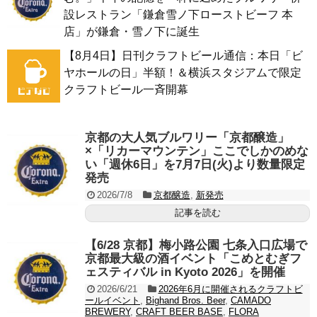
設レストラン「鎌倉雪ノ下ローストビーフ 本
店」が鎌倉・雪ノ下に誕生
【8月4日】日刊クラフトビール通信：本日「ビ
ヤホールの日」半額！＆横浜スタジアムで限定
クラフトビール一斉開幕
京都の大人気ブルワリー「京都醸造」
×「リカーマウンテン」ここでしかのめな
い「週休6日」を7月7日(火)より数量限定
発売
2026/7/8
京都醸造
,
新発売
記事を読む
【6/28 京都】梅小路公園 七条入口広場で
京都最大級の酒イベント「こめとむぎフ
ェスティバル in Kyoto 2026」を開催
2026/6/21
2026年6月に開催されるクラフトビ
ールイベント
,
Bighand Bros. Beer
,
CAMADO
BREWERY
,
CRAFT BEER BASE
,
FLORA