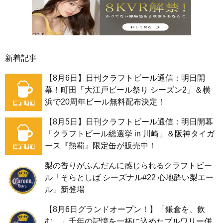
新着記事
【8月6日】日刊クラフトビール通信：明日開
幕！町田「大江戸ビール祭り シーズン2」＆横
浜で20周年ビール無料配布決定！
【8月5日】日刊クラフトビール通信：明日開幕
「クラフトビール総選挙 in 川崎」＆阪神タイガ
ース『熱覇』限定缶が販売中！
梨の香りがふんだんに感じられるクラフトビー
ル「そらとしば シーズナル#22 心地酔い梨エー
ル」新登場
【8月6日グランドオープン！】「鎌倉を、飲
む。」千年の記憶を一杯に込めたブルワリー併